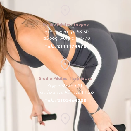
Studio Pilates, Ταύρος
Πατριάρχου Γρ. 58-60,
Ταύρος, Αθήνα, 17778
Τηλ.: 2111174970
Studio Pilates, Πετράλωνα
Κηφισόδοτου 31,
Πετράλωνα, Αθήνα, 11852
Τηλ.: 2103464208
Fitness Hall Βοτανικός