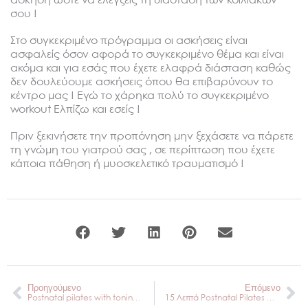
άσκηση ώστε να ελέγξεις τη διάσταση των κοιλιακών
σου !
Στο συγκεκριμένο πρόγραμμα οι ασκήσεις είναι
ασφαλείς όσον αφορά το συγκεκριμένο θέμα και είναι
ακόμα και για εσάς που έχετε ελαφρά διάσταση καθώς
δεν δουλεύουμε ασκήσεις όπου θα επιβαρύνουν το
κέντρο μας ! Εγώ το χάρηκα πολύ το συγκεκριμένο
workout Ελπίζω και εσείς !
Πριν ξεκινήσετε την προπόνηση μην ξεχάσετε να πάρετε
τη γνώμη του γιατρού σας , σε περίπτωση που έχετε
κάποια πάθηση ή μυοσκελετικό τραυματισμό !
Prev
Ne
Προηγούμενο
Επόμενο
Postnatal pilates with toning balls ! (Part1)
15 Λεπτά Postnatal Pilates Workout