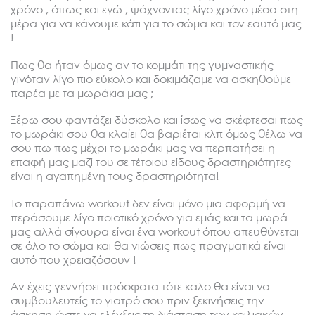
χρόνο , όπως και εγώ , ψάχνοντας λίγο χρόνο μέσα στη
μέρα για να κάνουμε κάτι για το σώμα και τον εαυτό μας
!
Πως θα ήταν όμως αν το κομμάτι της γυμναστικής
γινόταν λίγο πιο εύκολο και δοκιμάζαμε να ασκηθούμε
παρέα με τα μωράκια μας ;
Ξέρω σου φαντάζει δύσκολο και ίσως να σκέφτεσαι πως
το μωράκι σου θα κλαίει θα βαριέται κλπ όμως θέλω να
σου πω πως μέχρι το μωράκι μας να περπατήσει η
επαφή μας μαζί του σε τέτοιου είδους δραστηριότητες
είναι η αγαπημένη τους δραστηριότητα!
Το παραπάνω workout δεν είναι μόνο μια αφορμή να
περάσουμε λίγο ποιοτικό χρόνο για εμάς και τα μωρά
μας αλλά σίγουρα είναι ένα workout όπου απευθύνεται
σε όλο το σώμα και θα νιώσεις πως πραγματικά είναι
αυτό που χρειαζόσουν !
Αν έχεις γεννήσει πρόσφατα τότε καλο θα είναι να
συμβουλευτείς το γιατρό σου πριν ξεκινήσεις την