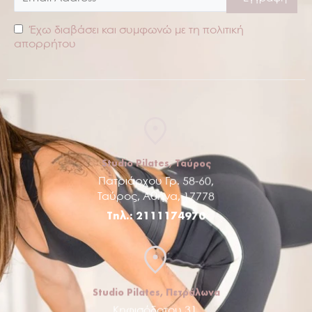
Έχω διαβάσει και συμφωνώ με τη πολιτική
απορρήτου
Studio Pilates, Ταύρος
Πατριάρχου Γρ. 58-60,
Ταύρος, Αθήνα, 17778
Τηλ.: 2111174970
Studio Pilates, Πετράλωνα
Κηφισόδοτου 31,