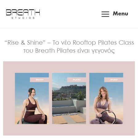
Μετάβαση
Main
στο
Menu
περιεχόμενο
Menu
“Rise & Shine” – Το νέο Rooftop Pilates Class
του Breath Pilates είναι γεγονός