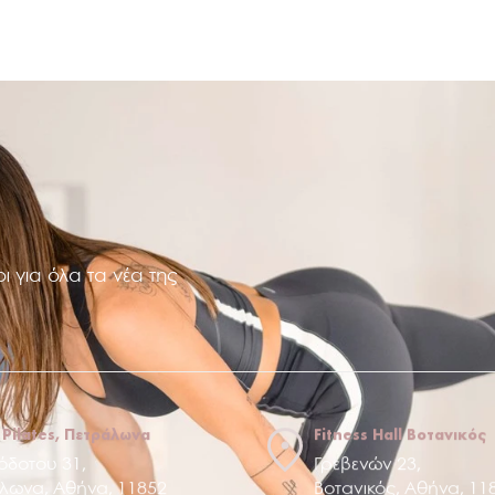
ι για όλα τα νέα της
 Pilates, Πετράλωνα
Fitness Hall Βοτανικός
όδοτου 31,
Γρεβενών 23,
λωνα, Αθήνα, 11852
Βοτανικός, Αθήνα, 11