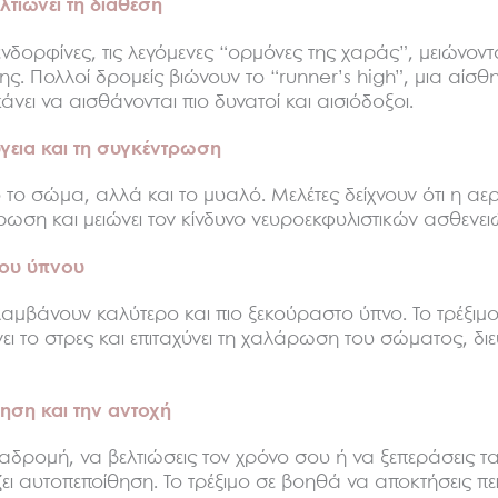
λτιώνει τη διάθεση
ενδορφίνες, τις λεγόμενες “ορμόνες της χαράς”, μειώνοντ
. Πολλοί δρομείς βιώνουν το “runner’s high”, μια αίσθ
κάνει να αισθάνονται πιο δυνατοί και αισιόδοξοι.
αύγεια και τη συγκέντρωση
ο το σώμα, αλλά και το μυαλό. Μελέτες δείχνουν ότι η αε
ρωση και μειώνει τον κίνδυνο νευροεκφυλιστικών ασθενει
 του ύπνου
λαμβάνουν καλύτερο και πιο ξεκούραστο ύπνο. Το τρέξιμ
νει το στρες και επιταχύνει τη χαλάρωση του σώματος, δ
θηση και την αντοχή
αδρομή, να βελτιώσεις τον χρόνο σου ή να ξεπεράσεις τα
ζει αυτοπεποίθηση. Το τρέξιμο σε βοηθά να αποκτήσεις πε