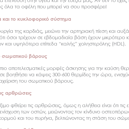
α επένδυση στην υγεία και την ευεξία μας. Αν δεν το έχεις
ς όλα τα οφέλη που μπορεί να σου προσφέρει!
ιά και το κυκλοφορικό σύστημα
ιτουργία της καρδιάς, μειώνει την αρτηριακή πίεση και αυ
 ότι όσοι τρέχουν σε εβδομαδιαία βάση έχουν μικρότερο 
 και υψηλότερα επίπεδα “καλής” χοληστερόλης (HDL).
υ σωματικού βάρους
τις πιο αποτελεσματικές μορφές άσκησης για την καύση θε
σε βοηθήσει να κάψεις 300-600 θερμίδες την ώρα, ενισχ
αχείριση του σωματικού βάρους.
 τις αρθρώσεις
ξιμο φθείρει τις αρθρώσεις, όμως η αλήθεια είναι ότι τις 
νίσχυση των οστών, μειώνοντας τον κίνδυνο οστεοπόρω
 κορμού και του πυρήνα, βελτιώνοντας τη στάση του σώμ