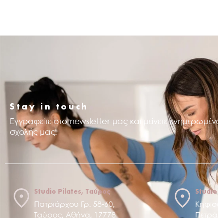
.
Stay in touch
Εγγραφείτε στο newsletter μας και μείνετε ενημερωμένο
σχολής μας.
Studio Pilates, Ταύρος
Studio
Πατριάρχου Γρ. 58-60,
Κηφισ
Ταύρος, Αθήνα, 17778
Πετρά