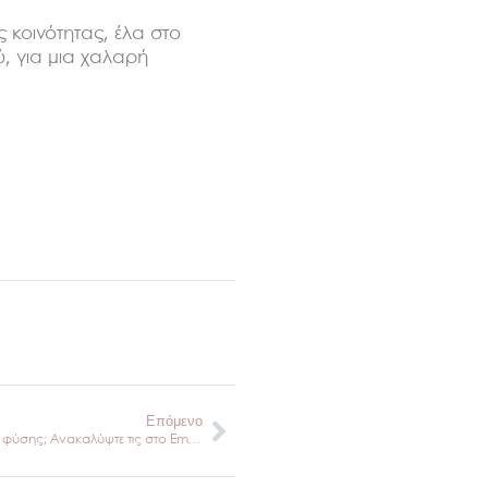
ς κοινότητας, έλα στο
ύ, για μια χαλαρή
Next
Επόμενο
Ποιές είναι οι ευεργετικές δυνάμεις της φύσης; Ανακαλύψτε τις στο Empower & Recharge Retreat