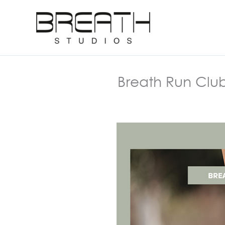
Μετάβαση
στο
περιεχόμενο
Breath Run Club