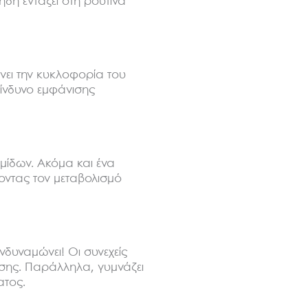
 ήδη εντάξει στη ρουτίνα
ξάνει την κυκλοφορία του
κίνδυνο εμφάνισης
ρμίδων. Ακόμα και ένα
ύοντας τον μεταβολισμό
ενδυναμώνει! Οι συνεχείς
σης. Παράλληλα, γυμνάζει
ατος.