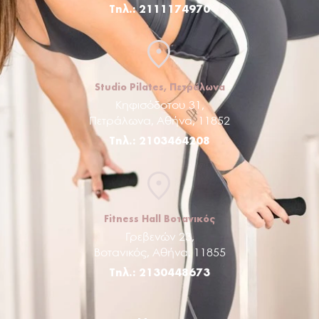
Τηλ.: 2111174970
Studio Pilates, Πετράλωνα
Κηφισόδοτου 31,
Πετράλωνα, Αθήνα, 11852
Τηλ.: 2103464208
Fitness Hall Βοτανικός
Γρεβενών 23,
Βοτανικός, Αθήνα, 11855
Τηλ.: 2130448673