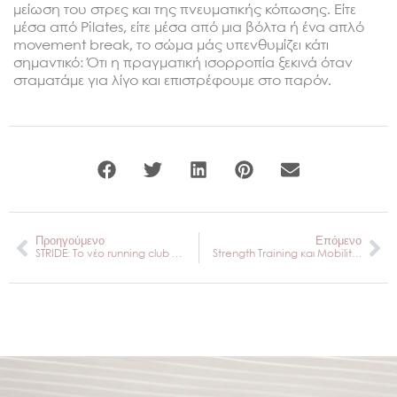
μείωση του στρες και της πνευματικής κόπωσης. Είτε
μέσα από Pilates, είτε μέσα από μια βόλτα ή ένα απλό
movement break, το σώμα μάς υπενθυμίζει κάτι
σημαντικό: Ότι η πραγματική ισορροπία ξεκινά όταν
σταματάμε για λίγο και επιστρέφουμε στο παρόν.
Prev
Ne
Προηγούμενο
Επόμενο
STRIDE: Το νέο running club που αλλάζει τον τρόπο που τρέχουμε στην Αθήνα
Strength Training και Mobility: γιατί πρέπει να συνδυάζονται