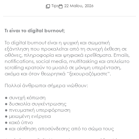
Tips
22 Μαΐου, 2026
Τι είναι το digital burnout;
Το digital burnout είναι η ψυχική και σωματική
εξάντληση που προκαλείται από τη συνεχή έκθεση σε
οθόνες, πληροφορία και ψηφιακά ερεθίσματα. Emails,
notifications, social media, multitasking και ατελείωτο
scrolling κρατούν το μυαλό σε μόνιμη υπερένταση,
ακόμα και όταν θεωρητικά “ξεκουραζόμαστε”.
Πολλοί άνθρωποι σήμερα νιώθουν:
● συνεχή κόπωση
● δυσκολία συγκέντρωσης
● πνευματική υπερφόρτωση
● μειωμένη ενέργεια
● κακό ύπνο
● και αίσθηση αποσύνδεσης από το σώμα τους