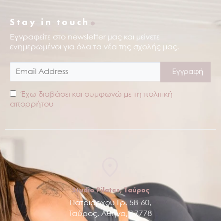
.
Stay in touch
Εγγραφείτε στο newsletter μας και μείνετε
ενημερωμένοι για όλα τα νέα της σχολής μας.
Έχω διαβάσει και συμφωνώ με τη πολιτική
απορρήτου
Studio Pilates, Ταύρος
Πατριάρχου Γρ. 58-60,
Ταύρος, Αθήνα, 17778