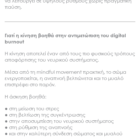
να λειτουργεί σε υψηλούς ρυθμούς χωρίς πραγματική
παύση.
Γιατί η κίνηση βοηθά στην αντιμετώπιση του digital
burnout
Η κίνηση αποτελεί έναν από τους πιο φυσικούς τρόπους
αποφόρτισης του νευρικού συστήματος.
Μέσα από τη mindful movement πρακτική, το σώμα
ενεργοποιείται, η αναπνοή βελτιώνεται και το μυαλό
επιστρέφει στο παρόν.
Η άσκηση βοηθά:
● στη μείωση του στρες
● στη βελτίωση της συγκέντρωσης
● στην αποσυμπίεση του νευρικού συστήματος
● στη ρύθμιση της αναπνοής
● και στην καλύτερη σύνδεση σώματος και μυαλού