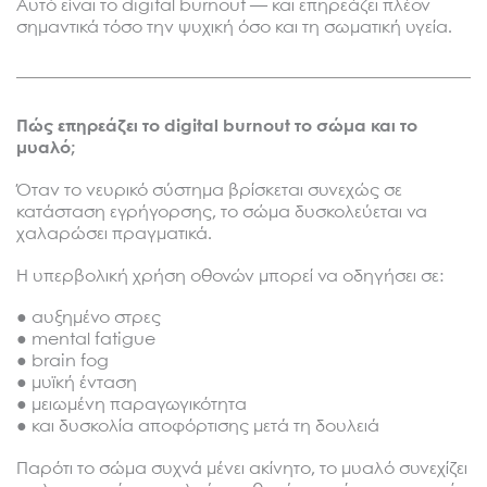
Αυτό είναι το digital burnout — και επηρεάζει πλέον
σημαντικά τόσο την ψυχική όσο και τη σωματική υγεία.
Πώς επηρεάζει το digital burnout το σώμα και το
μυαλό;
Όταν το νευρικό σύστημα βρίσκεται συνεχώς σε
κατάσταση εγρήγορσης, το σώμα δυσκολεύεται να
χαλαρώσει πραγματικά.
Η υπερβολική χρήση οθονών μπορεί να οδηγήσει σε:
● αυξημένο στρες
● mental fatigue
● brain fog
● μυϊκή ένταση
● μειωμένη παραγωγικότητα
● και δυσκολία αποφόρτισης μετά τη δουλειά
Παρότι το σώμα συχνά μένει ακίνητο, το μυαλό συνεχίζει