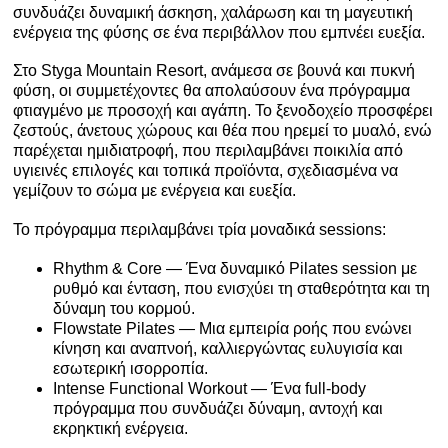
συνδυάζει δυναμική άσκηση, χαλάρωση και τη μαγευτική
ενέργεια της φύσης σε ένα περιβάλλον που εμπνέει ευεξία.
Στο
Styga Mountain Resort
, ανάμεσα σε βουνά και πυκνή
φύση, οι συμμετέχοντες θα απολαύσουν ένα πρόγραμμα
φτιαγμένο με προσοχή και αγάπη. Το ξενοδοχείο προσφέρει
ζεστούς, άνετους χώρους και θέα που ηρεμεί το μυαλό, ενώ
παρέχεται ημιδιατροφή, που περιλαμβάνει ποικιλία από
υγιεινές επιλογές και τοπικά προϊόντα, σχεδιασμένα να
γεμίζουν το σώμα με ενέργεια και ευεξία.
Το πρόγραμμα περιλαμβάνει τρία μοναδικά sessions:
Rhythm & Core
— Ένα δυναμικό Pilates session με
ρυθμό και ένταση, που ενισχύει τη σταθερότητα και τη
δύναμη του κορμού.
Flowstate Pilates
— Μια εμπειρία ροής που ενώνει
κίνηση και αναπνοή, καλλιεργώντας ευλυγισία και
εσωτερική ισορροπία.
Intense Functional Workout
— Ένα full-body
πρόγραμμα που συνδυάζει δύναμη, αντοχή και
εκρηκτική ενέργεια.