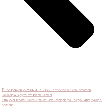
Prev
Προηγούμενο
SUMMER BLISS: Το απόλυτο self-care event του
καλοκαιριού έρχεται στο Breath Pilates!
Επόμενο
Prenatal Pilates: Εξειδικευμένο Σεμινάριο για Επαγγελματίες Υγείας &
Άσκησης