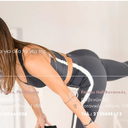
ι για όλα τα νέα της
 Pilates, Πετράλωνα
Fitness Hall Βοτανικός
όδοτου 31,
Γρεβενών 23,
λωνα, Αθήνα, 11852
Βοτανικός, Αθήνα, 11
 2103464208
Τηλ.: 2130448673