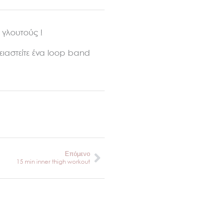
 γλουτούς !
ειαστείτε ένα loop band
Next
Επόμενο
15 min inner thigh workout