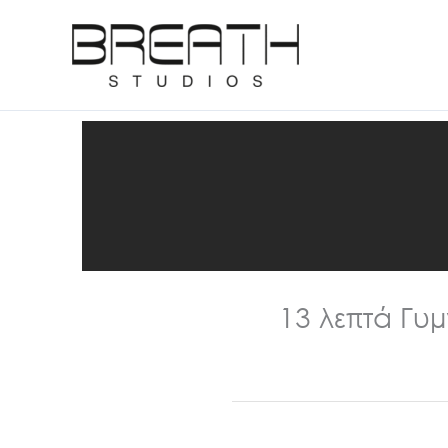
Μετάβαση
στο
περιεχόμενο
13 λεπτά Γυμ