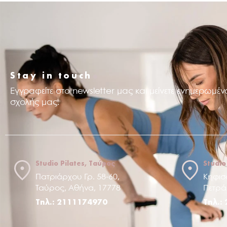
.
Stay in touch
Εγγραφείτε στο newsletter μας και μείνετε ενημερωμένο
σχολής μας.
Studio Pilates, Ταύρος
Studio
Πατριάρχου Γρ. 58-60,
Κηφισ
Ταύρος, Αθήνα, 17778
Πετρά
Τηλ.: 2111174970
Τηλ.: