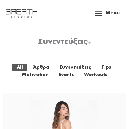
Μετάβαση
Main
στο
Menu
περιεχόμενο
Menu
.
Συνεντεύξεις
All
Άρθρα
Συνεντεύξεις
Tips
Motivation
Events
Workouts