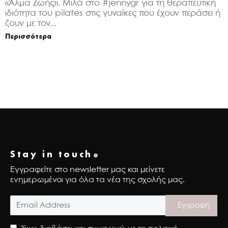
«Άλμα Ζωής». Μιλά στο #jennygr για τη θεραπευτική
ιδιότητα του pilates στις γυναίκες που έχουν περάσει ή
ζουν με τον...
Περισσότερα
.
Stay in touch
Εγγραφείτε στο newsletter μας και μείνετε
ενημερωμένοι για όλα τα νέα της σχολής μας.