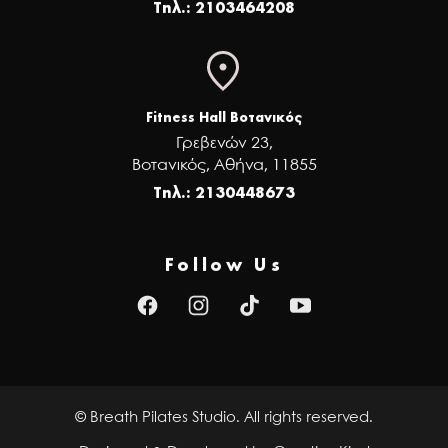
Τηλ.: 2103464208
Fitness Hall Βοτανικός
Γρεβενών 23,
Βοτανικός, Αθήνα, 11855
Τηλ.: 2130448673
Follow Us
T
i
k
t
o
k
© Breath Pilates Studio. All rights reserved.