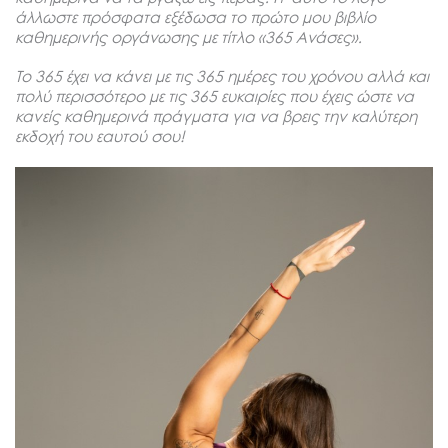
άλλωστε πρόσφατα εξέδωσα το πρώτο μου βιβλίο
καθημερινής οργάνωσης με τίτλο «365 Ανάσες».
Το 365 έχει να κάνει με τις 365 ημέρες του χρόνου αλλά και
πολύ περισσότερο με τις 365 ευκαιρίες που έχεις ώστε να
κανείς καθημερινά πράγματα για να βρεις την καλύτερη
εκδοχή του εαυτού σου!