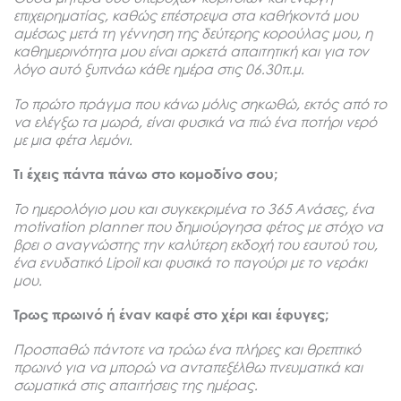
επιχειρηματίας, καθώς επέστρεψα στα καθήκοντά μου
αμέσως μετά τη γέννηση της δεύτερης κορούλας μου, η
καθημερινότητα μου είναι αρκετά απαιτητική και για τον
λόγο αυτό ξυπνάω κάθε ημέρα στις 06.30π.μ.
Το πρώτο πράγμα που κάνω μόλις σηκωθώ, εκτός από το
να ελέγξω τα μωρά, είναι φυσικά να πιώ ένα ποτήρι νερό
με μια φέτα λεμόνι.
Τι έχεις πάντα πάνω στο κομοδίνο σου;
Το ημερολόγιο μου και συγκεκριμένα το 365 Aνάσες, ένα
motivation planner που δημιούργησα φέτος με στόχο να
βρει ο αναγνώστης την καλύτερη εκδοχή του εαυτού του,
ένα ενυδατικό Lipoil και φυσικά το παγούρι με το νεράκι
μου.
Τρως πρωινό ή έναν καφέ στο χέρι και έφυγες;
Προσπαθώ πάντοτε να τρώω ένα πλήρες και θρεπτικό
πρωινό για να μπορώ να ανταπεξέλθω πνευματικά και
σωματικά στις απαιτήσεις της ημέρας.