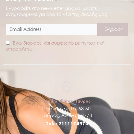
Εγγραφείτε στο newsletter μας και μείνετε
ενημερωμένοι για όλα τα νέα της σχολής μας.
Έχω διαβάσει και συμφωνώ με τη πολιτική
απορρήτου
Studio Pilates, Ταύρος
Πατριάρχου Γρ. 58-60,
Ταύρος, Αθήνα, 17778
Τηλ.: 2111174970