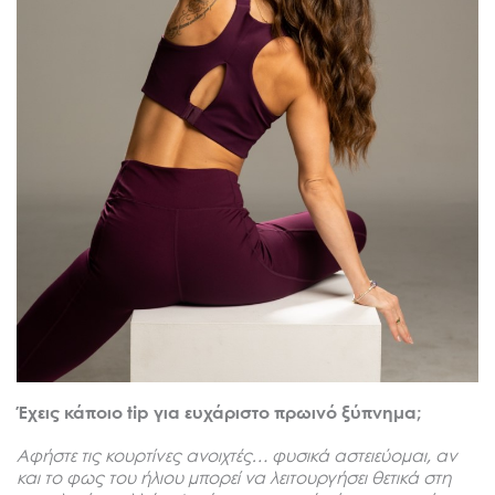
Έχεις κάποιο tip για ευχάριστο πρωινό ξύπνημα;
Αφήστε τις κουρτίνες ανοιχτές… φυσικά αστειεύομαι, αν
και το φως του ήλιου μπορεί να λειτουργήσει θετικά στη