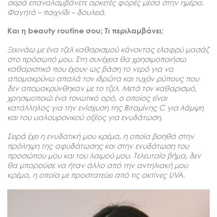
σειρά επαναλαμβάνετε αρκετές φορές μέσα στην ημέρα.
Φαγητό – παιχνίδι – δουλειά.
Kαι η beauty routine σου; Τι περιλαμβάνει;
Ξεκινάω με ένα τζελ καθαρισμού κάνοντας ελαφρύ μασάζ
στο πρόσωπό μου. Στη συνέχεια θα χρησιμοποιήσω
καθαριστικά που έχουν ως βάση το νερό για να
απομακρύνω απαλά τον ιδρώτα και τυχόν ρύπους που
δεν απομακρύνθηκαν με το τζελ. Μετά τον καθαρισμό,
χρησιμοποιώ ένα τονωτικό ορό, ο οποίος είναι
κατάλληλος για την ενίσχυση της Βιταμίνης C για λάμψη
και του υαλουρονικού οξέος για ενυδάτωση.
Σειρά έχει η ενυδατική μου κρέμα, η οποία βοηθά στην
πρόληψη της αφυδάτωσης και στην ενυδάτωση του
προσώπου μου και του λαιμού μου. Τελευταίο βήμα, δεν
θα μπορούσε να ήταν άλλο από την αντηλιακή μου
κρέμα, η οποία με προστατεύει από τις ακτίνες UVA.