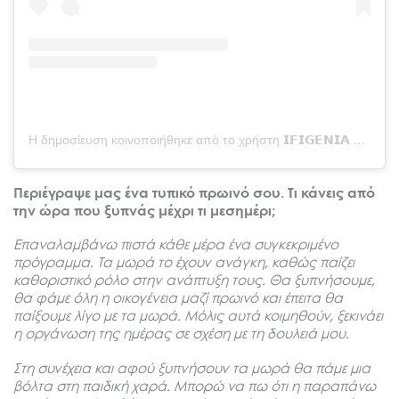
Η δημοσίευση κοινοποιήθηκε από το χρήστη 𝗜𝗙𝗜𝗚𝗘𝗡𝗜𝗔 𝗕𝗔𝗞𝗔 | 𝗣𝗜𝗟𝗔𝗧𝗘𝗦, 𝗠𝗜𝗡𝗗𝗦𝗘𝗧 & 𝗪𝗘𝗟𝗟-𝗕𝗘𝗜𝗡𝗚 (@breath_pilates_by_ifigenia)
Περιέγραψε μας ένα τυπικό πρωινό σου. Τι κάνεις από
την ώρα που ξυπνάς μέχρι τι μεσημέρι;
Επαναλαμβάνω πιστά κάθε μέρα ένα συγκεκριμένο
πρόγραμμα. Τα μωρά το έχουν ανάγκη, καθώς παίζει
καθοριστικό ρόλο στην ανάπτυξη τους. Θα ξυπνήσουμε,
θα φάμε όλη η οικογένεια μαζί πρωινό και έπειτα θα
παίξουμε λίγο με τα μωρά. Μόλις αυτά κοιμηθούν, ξεκινάει
η οργάνωση της ημέρας σε σχέση με τη δουλειά μου.
Στη συνέχεια και αφού ξυπνήσουν τα μωρά θα πάμε μια
βόλτα στη παιδική χαρά. Μπορώ να πω ότι η παραπάνω