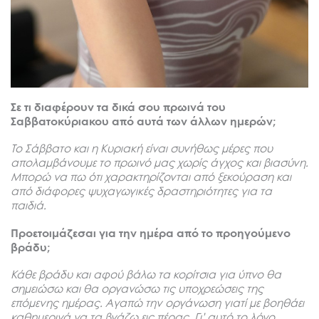
Σε τι διαφέρουν τα δικά σου πρωινά του
Σαββατοκύριακου από αυτά των άλλων ημερών;
Το Σάββατο και η Κυριακή είναι συνήθως μέρες που
απολαμβάνουμε το πρωινό μας χωρίς άγχος και βιασύνη.
Μπορώ να πω ότι χαρακτηρίζονται από ξεκούραση και
από διάφορες ψυχαγωγικές δραστηριότητες για τα
παιδιά.
Προετοιμάζεσαι για την ημέρα από το προηγούμενο
βράδυ;
Κάθε βράδυ και αφού βάλω τα κορίτσια για ύπνο θα
σημειώσω και θα οργανώσω τις υποχρεώσεις της
επόμενης ημέρας. Αγαπώ την οργάνωση γιατί με βοηθάει
καθημερινά να τα βγάζω εις πέρας. Γι’ αυτό το λόγο