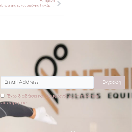
Next
Επόμενο
18 min legs workout για το δεύτερο τρίμηνο της εγκυμοσύνης ! (Μέρος 3ο)
Έχω διαβάσει και συμφωνώ με τη πολιτική
απορρήτου