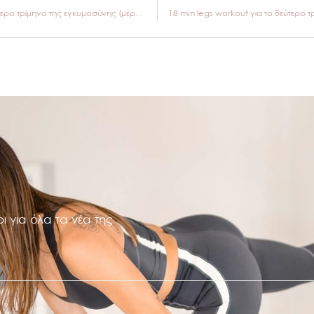
20min Pilates workout για το δεύτερο τρίμηνο της εγκυμοσύνης (μέρος 2ο)
ι για όλα τα νέα της