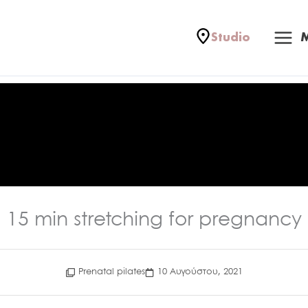
Mai
Studio
Me
15 min stretching for pregnancy
Prenatal pilates
10 Αυγούστου, 2021