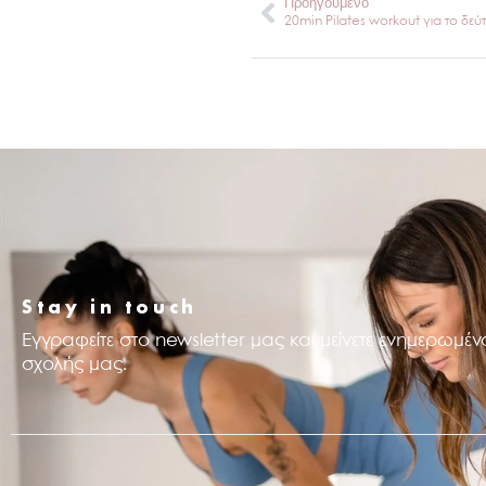
Prev
Προηγούμενο
.
Stay in touch
Εγγραφείτε στο newsletter μας και μείνετε ενημερωμένο
σχολής μας.