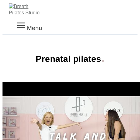
Main
Μετάβαση
Menu
στο
περιεχόμενο
Menu
.
Prenatal pilates